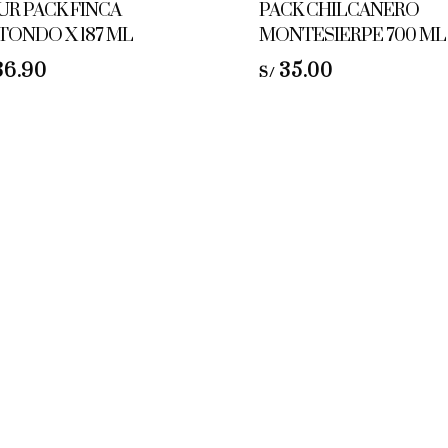
UR PACK FINCA
PACK CHILCANERO
TONDO X 187 ML
MONTESIERPE 700 ML
36.90
35.00
S/