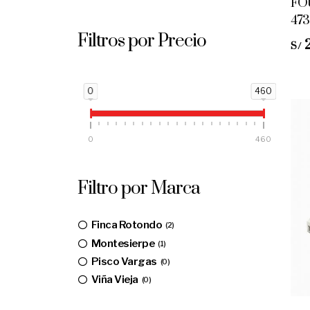
FOU
47
Filtros por Precio
S/
0
460
0
460
Filtro por Marca
Finca Rotondo
2
Montesierpe
1
Pisco Vargas
0
Viña Vieja
0