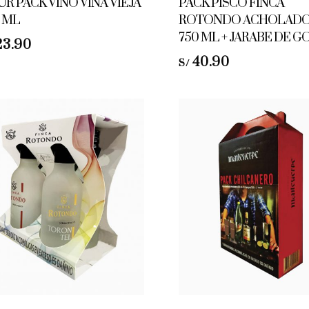
R PACK VINO VIÑA VIEJA
PACK PISCO FINCA
3 ML
ROTONDO ACHOLADO
750 ML + JARABE DE 
23.90
40.90
S/