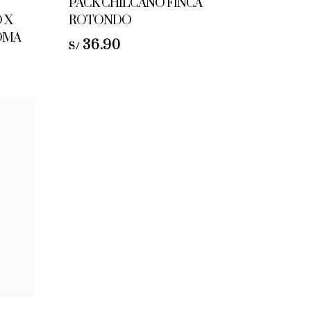
PACK CHILCANO FINCA
 X
ROTONDO
GOMA
36.90
S/