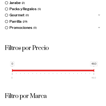
Jarabe
2
Packs y Regalos
5
Gourmet
0
Parrilla
29
Promociones
0
Filtros por Precio
0
460
0
460
Filtro por Marca